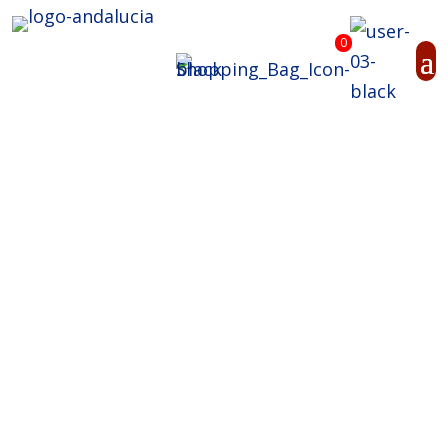
0
Einblick
Ein Sommerabend
voller
Leidenschaft: So
haben wir die Fête