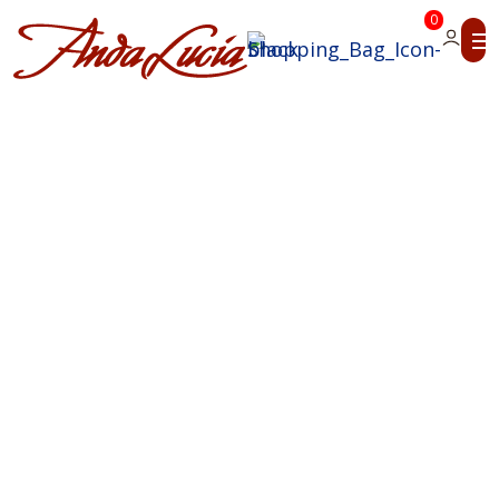
0
Einblick
Sergio’s Chef
Edition #1
Die große Paella-Lüge
Hola, ich bin Sergio.
Heute muss ich über ein Thema sprechen, das
mir als spanischem Koch regelmäßig den Puls