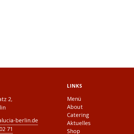
LINKS
Menü
atz 2,
About
lin
Catering
lucia-berlin.de
Aktuelles
02 71
Shop